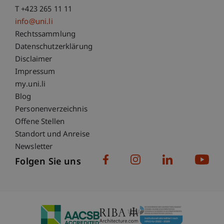
T +423 265 11 11
info@uni.li
Fußzeile Rechtliche Hinweise
Rechtssammlung
Datenschutzerklärung
Disclaimer
Impressum
Fußzeile Subdomain-Verzeichnis
my.uni.li
Blog
Personenverzeichnis
Offene Stellen
Standort und Anreise
Newsletter
Folgen Sie uns