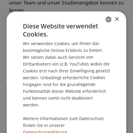
unser Team und unser Studienangebot kennen zu
lernen.
×
Diese Website verwendet
Cookies.
Alle Termine anzeigen
GERMAN
Wir verwenden Cookies, um Ihnen das
ENGLISH
bestmögliche Online-Erlebnis zu bieten.
Unsere Infoevent-Formate für dich
Wir setzen dabei auch Services von
Online oder vor Ort
Drittanbietern ein (z.B. YouTube), wobei die
Cookies erst nach Ihrer Einwilligung gesetzt
werden. Unbedingt erforderliche Cookies
hingegen sind für die grundlegende
Online Infoabend
Funktionalität dieser Website erforderlich
und können somit nicht deaktiviert
werden.
Infoabend am Campus
Weitere Informationen zum Datenschutz
finden Sie in unserer
Bachelor Student for a Day
Datenschutzerklärung.