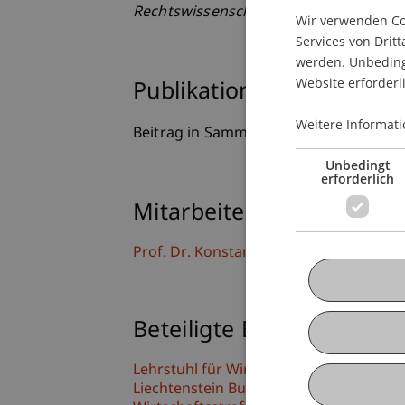
Rechtswissenschaft
: Mohr Siebeck.
Wir verwenden Coo
Services von Dritt
werden. Unbedingt
Website erforderl
Publikationsart
Weitere Informati
Beitrag in Sammelband
Unbedingt
erforderlich
Mitarbeitende
Prof. Dr. Konstantina
Papathanasiou
LL
Beteiligte Einrichtungen
Lehrstuhl für Wirtschaftsstrafrecht, Co
Liechtenstein Business Law School