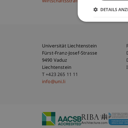
Wirtschaftsstrafrecht, Compliance und D
DETAILS ANZ
Universität Liechtenstein
Fürst-Franz-Josef-Strasse
9490 Vaduz
Liechtenstein
T +423 265 11 11
info@uni.li