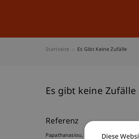
Studium
Weiterbildung
Startseite
Es Gibt Keine Zufälle
Es gibt keine Zufälle
Referenz
Diese Websi
Papathanasiou, K. (in press). Es gibt ke