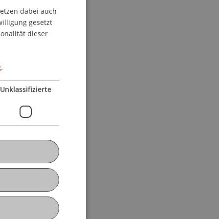
setzen dabei auch
GERMAN
willigung gesetzt
ENGLISH
onalität dieser
.
Unklassifizierte