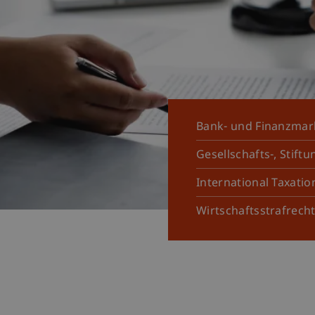
Bank- und Finanzmar
Gesellschafts-, Stift
International Taxatio
Wirtschaftsstrafrech