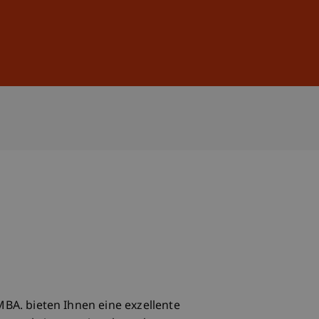
Anmelden
DE
EN
BA. bieten Ihnen eine exzellente