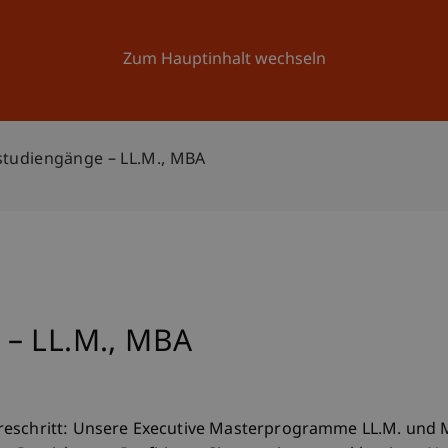
Forschung
Universität
Aktuelles
Zum Hauptinhalt wechseln
tudiengänge – LL.M., MBA
 – LL.M., MBA
reschritt: Unsere Executive Masterprogramme LL.M. und M