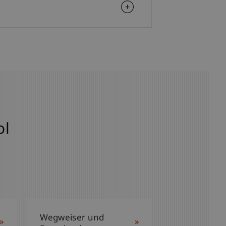
ol
Wegweiser und
»
»