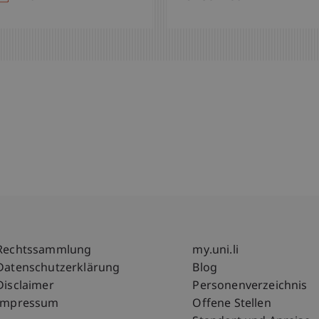
Fußzeile Rechtliche Hinweise
Fußzeile Su
Rechtssammlung
my.uni.li
Datenschutzerklärung
Blog
Disclaimer
Personenverzeichnis
Impressum
Offene Stellen