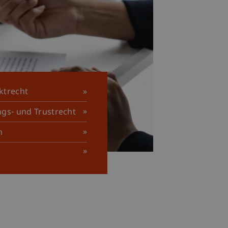
ktrecht
ungs- und Trustrecht
n
t