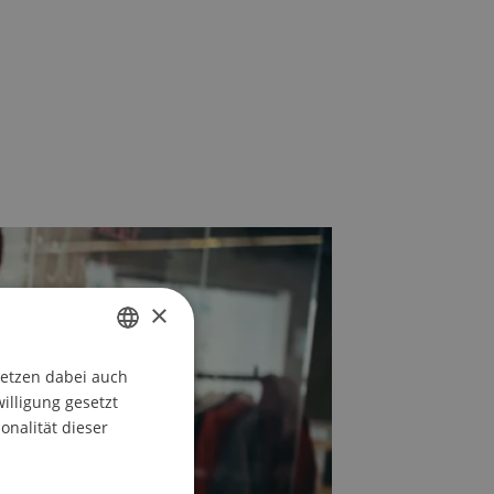
×
setzen dabei auch
GERMAN
willigung gesetzt
ENGLISH
onalität dieser