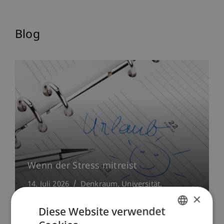
Blog
Wenn der Stress mitreist
14. Juli 2026
Denkraum
Universität
Führung
×
Diese Website verwendet