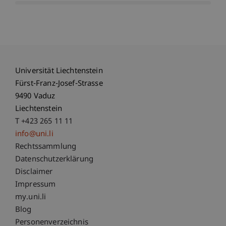
Universität Liechtenstein
Fürst-Franz-Josef-Strasse
9490 Vaduz
Liechtenstein
T +423 265 11 11
info@uni.li
Fußzeile Rechtliche Hinweise
Rechtssammlung
Datenschutzerklärung
Disclaimer
Impressum
Fußzeile Subdomain-Verzeichnis
my.uni.li
Blog
Personenverzeichnis