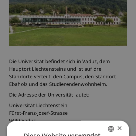
Die Universität befindet sich in Vaduz, dem
Hauptort Liechtensteins und ist auf drei
Standorte verteilt: den Campus, den Standort
Ebaholz und das Studierendenwohnheim.
Die Adresse der Universität lautet:
Universität Liechtenstein
Fürst-Franz-Josef-Strasse
9490 Vaduz
×
Liechtenstein
Diese Website verwendet