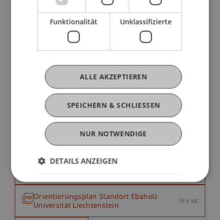
Anreise mit dem Flugzeug
Funktionalität
Unklassifizierte
Anreise mit dem Auto
Parkieren auf dem Campus
ALLE AKZEPTIEREN
Downloads
SPEICHERN & SCHLIESSEN
NUR NOTWENDIGE
Lageplan Universität Liechtenstein
218.01 KB
DETAILS ANZEIGEN
Orientierungsplan Campus Universität
118.06 KB
Liechtenstein
Orientierungsplan Standort Ebaholz
75.9 KB
Universität Liechtenstein