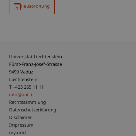
Hausordnung
Universität Liechtenstein
Fürst-Franz-Josef-Strasse
9490 Vaduz
Liechtenstein
T +423 265 11 11
info@uni.li
Fußzeile Rechtliche Hinweise
Rechtssammlung
Datenschutzerklärung
Disclaimer
Impressum
Fußzeile Subdomain-Verzeichnis
my.uni.li