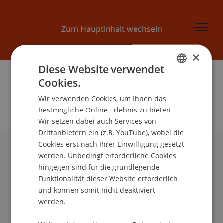
Zum Hauptinhalt wechseln
×
Suche
Suche
Diese Website verwendet
Cookies.
GERMAN
Wir verwenden Cookies, um Ihnen das
ENGLISH
bestmögliche Online-Erlebnis zu bieten.
Wir setzen dabei auch Services von
Drittanbietern ein (z.B. YouTube), wobei die
Cookies erst nach Ihrer Einwilligung gesetzt
werden. Unbedingt erforderliche Cookies
Universität Liechtenstein
hingegen sind für die grundlegende
Fürst-Franz-Josef-Strasse
Funktionalität dieser Website erforderlich
9490 Vaduz
und können somit nicht deaktiviert
Liechtenstein
werden.
T +423 265 11 11
info@uni.li