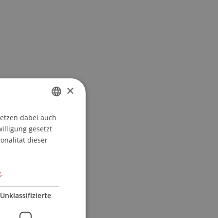
×
setzen dabei auch
GERMAN
willigung gesetzt
ENGLISH
onalität dieser
.
Unklassifizierte