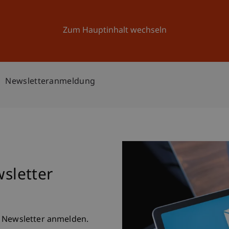
Forschung
Universität
Aktuelles
Zum Hauptinhalt wechseln
Newsletteranmeldung
sletter
n Newsletter anmelden.