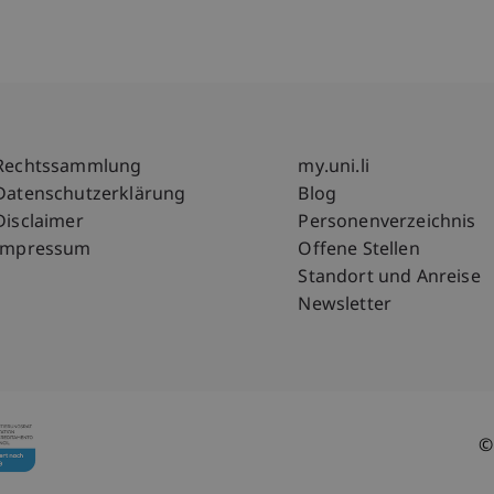
Fußzeile Rechtliche Hinweise
Fußzeile Su
Rechtssammlung
my.uni.li
Datenschutzerklärung
Blog
Disclaimer
Personenverzeichnis
Impressum
Offene Stellen
Standort und Anreise
Newsletter
©