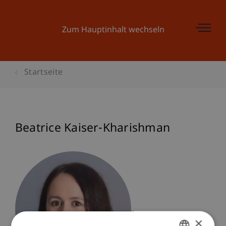
Zum Hauptinhalt wechseln
Startseite
Beatrice Kaiser-Kharishman
×