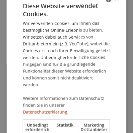
Diese Website verwendet
Cookies.
GERMAN
Wir verwenden Cookies, um Ihnen das
ENGLISH
Veranstaltungsbetreuerin
bestmögliche Online-Erlebnis zu bieten.
Liechtenstein Executive School
Wir setzen dabei auch Services von
Drittanbietern ein (z.B. YouTube), wobei die
Universität Liechtenstein
Cookies erst nach Ihrer Einwilligung gesetzt
Fürst-Franz-Josef-Strasse
werden. Unbedingt erforderliche Cookies
9490 Vaduz
hingegen sind für die grundlegende
Liechtenstein
Funktionalität dieser Website erforderlich
und können somit nicht deaktiviert
T. +423 265 11 90
werden.
beatrice.kaiser@uni.li
Weitere Informationen zum Datenschutz
finden Sie in unserer
Datenschutzerklärung.
Profil
Unbedingt
Statistik
Marketing
erforderlich
Drittanbieter