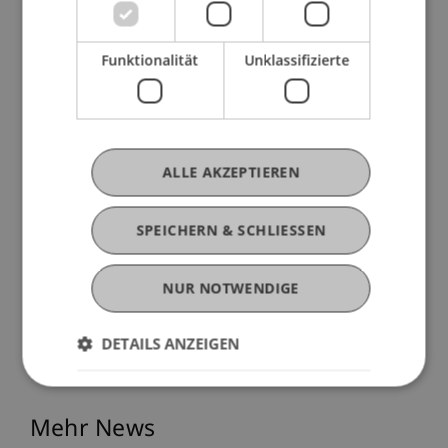
zukünftige Planungsprozesse bieten.
Funktionalität
Unklassifizierte
Das Projekt ist Teil des Wissens- und
Technologietransfers (WTT) an der Universität
Liechtenstein. Es zeigt exemplarisch, wie
Studierende durch forschungsbasierte Lehre
ALLE AKZEPTIEREN
einen aktiven Beitrag zur regionalen
Raumentwicklung leisten können – und wie
SPEICHERN & SCHLIESSEN
Gemeinden von der Zusammenarbeit mit der
Universität profitieren.
NUR NOTWENDIGE
DETAILS ANZEIGEN
Mehr News