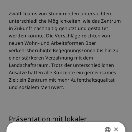
Zwölf Teams von Studierenden untersuchten
unterschiedliche Möglichkeiten, wie das Zentrum
in Zukunft nachhaltig genutzt und gestaltet
werden könnte. Die Vorschläge reichten von
neuen Wohn- und Arbeitsformen über
verkehrsberuhigte Begegnungszonen bis hin zu
einer stärkeren Verzahnung mit dem
Landschaftsraum. Trotz der unterschiedlichen
Ansätze hatten alle Konzepte ein gemeinsames
Ziel: ein Zentrum mit mehr Aufenthaltsqualität
und sozialem Mehrwert.
Präsentation mit lokaler
Verankerung
×