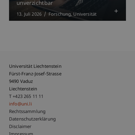
unverzichtbar
13. Juli 2026
Forschung
Universität
Universität Liechtenstein
Fürst-Franz-Josef-Strasse
9490 Vaduz
Liechtenstein
T +423 265 11 11
info@uni.li
Fußzeile Rechtliche Hinweise
Rechtssammlung
Datenschutzerklärung
Disclaimer
Impressum