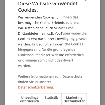
Diese Website verwendet
Cookies.
GERMAN
Die Ergebnisse wurden Anfang Juli 2025 im
Wir verwenden Cookies, um Ihnen das
Gemeindesaal Ruggell öffentlich vorgestellt. An
ENGLISH
bestmögliche Online-Erlebnis zu bieten.
der Präsentation nahmen Vertreterinnen und
Wir setzen dabei auch Services von
Vertreter der Verwaltung, des Gemeinderats
Drittanbietern ein (z.B. YouTube), wobei die
sowie zahlreiche interessierte Einwohnerinnen
Cookies erst nach Ihrer Einwilligung gesetzt
und Einwohner teil. Der Abend bot Raum für
werden. Unbedingt erforderliche Cookies
Diskussionen, Rückfragen und Rückmeldungen –
hingegen sind für die grundlegende
und wurde von allen Seiten positiv als
Funktionalität dieser Website erforderlich
konstruktiver Austausch gewertet.
und können somit nicht deaktiviert
werden.
Gemeindevorsteher Christian Öhri würdigte die
Weitere Informationen zum Datenschutz
intensive Auseinandersetzung mit der lokalen
finden Sie in unserer
Situation und das hohe Engagement der
Datenschutzerklärung.
Studierenden. Die vorgestellten Ansätze werden
Unbedingt
Statistik
Marketing
nun von der Gemeinde weiter geprüft und
erforderlich
Drittanbieter
können mögliche Anknüpfungspunkte für