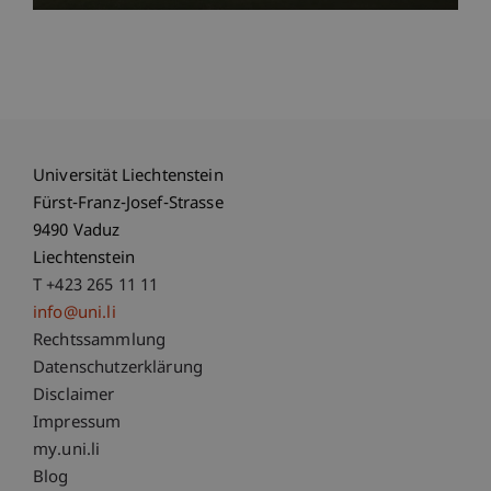
Universität Liechtenstein
Fürst-Franz-Josef-Strasse
9490 Vaduz
Liechtenstein
T +423 265 11 11
info@uni.li
Fußzeile Rechtliche Hinweise
Rechtssammlung
Datenschutzerklärung
Disclaimer
Impressum
Fußzeile Subdomain-Verzeichnis
my.uni.li
Blog