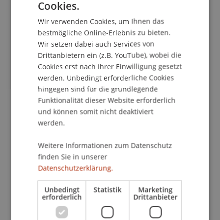
Cookies.
authentischen Einblick in die Herausforderungen
GERMAN
und Erfolgsfaktoren des Unternehmertums
Wir verwenden Cookies, um Ihnen das
ENGLISH
ermöglichten.
bestmögliche Online-Erlebnis zu bieten.
Wir setzen dabei auch Services von
Zum Abschluss der rund zweistündigen
Drittanbietern ein (z.B. YouTube), wobei die
Veranstaltung widmeten sich die Teilnehmenden
Cookies erst nach Ihrer Einwilligung gesetzt
gemeinsam mit Meier drei Case Studies zu
werden. Unbedingt erforderliche Cookies
Unternehmern, die in vermeintlich gesättigten
hingegen sind für die grundlegende
Märkten dennoch erfolgreiche Geschäftsmodelle
Funktionalität dieser Website erforderlich
etabliert haben:
und können somit nicht deaktiviert
werden.
Mate Rimac (Automobilindustrie)
Sam Altman (Software/AI)
Weitere Informationen zum Datenschutz
Ben Francis (Sportbekleidung)
finden Sie in unserer
Die Studierenden beteiligten sich aktiv mit
Datenschutzerklärung.
Fragen, Einschätzungen und eigenen Ideen, was
zu einem lebhaften und interaktiven Austausch
Unbedingt
Statistik
Marketing
erforderlich
Drittanbieter
führte.
Die Vorlesung war sehr gut besucht und stiess