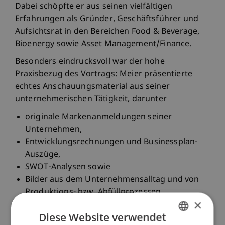
Dabei schöpfte er aus seinen vielfältigen
Erfahrungen als Gründer, Geschäftsführer und
Aufsichtsrat in den Bereichen Food & Beverage,
Bioenergy sowie Asset Management/Finance.
Besonders eindrucksvoll war der hohe
Praxisbezug des Vortrags: Meier präsentierte
echtes Anschauungsmaterial aus seiner
unternehmerischen Tätigkeit, darunter
originale Markenanmeldungen seiner
Unternehmen,
Entwicklungsrechnungen und Businessplan-
Auszüge,
SWOT-Analysen sowie
Bilder aus dem Unternehmensalltag und von
Produktions- bzw. Abfüllprozessen.
×
Ergänzt wurden diese Inhalte durch detaillierte
Diese Website verwendet
Anekdoten, die den Studierenden einen