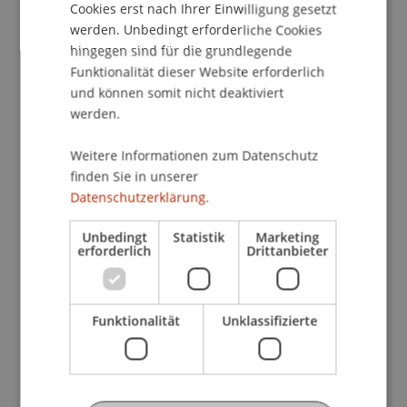
Intuition in Frage und wird in gemeinsamen
Cookies erst nach Ihrer Einwilligung gesetzt
werden. Unbedingt erforderliche Cookies
Forschungsprojekten zwischen der Universität
hingegen sind für die grundlegende
Liechtenstein und dem Finanzplatz Liechtenstein
Funktionalität dieser Website erforderlich
untersucht. Dies unterstreicht die enge
und können somit nicht deaktiviert
Zusammenarbeit zwischen Wissenschaft und
werden.
Industrie.
Die Präsentation endete mit einer Fragerunde,
Weitere Informationen zum Datenschutz
finden Sie in unserer
gefolgt von einem Networking-Apéro, bei dem die
Datenschutzerklärung.
Gespräche über die zukünftige Rolle der KI im
Investmentmanagement und in der Ausbildung
Unbedingt
Statistik
Marketing
fortgesetzt wurden.
erforderlich
Drittanbieter
Wir danken allen Teilnehmern für ihr aktives
Engagement und der CFA Society Liechtenstein
Funktionalität
Unklassifizierte
für die Zusammenarbeit. Ein besonderer Dank
geht an Sebastian Stöckl für seine wertvollen
Einblicke.