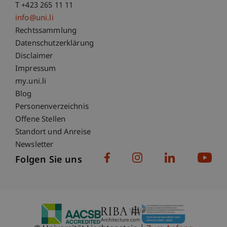
T +423 265 11 11
info@uni.li
Fußzeile Rechtliche Hinweise
Rechtssammlung
Datenschutzerklärung
Disclaimer
Impressum
Fußzeile Subdomain-Verzeichnis
my.uni.li
Blog
Personenverzeichnis
Offene Stellen
Standort und Anreise
Newsletter
Folgen Sie uns