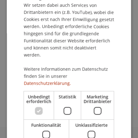
Wir setzen dabei auch Services von
Drittanbietern ein (z.B. YouTube), wobei die
Cookies erst nach Ihrer Einwilligung gesetzt
werden. Unbedingt erforderliche Cookies
Assistentin
hingegen sind für die grundlegende
Dekanat Liechtenstein Business School
Funktionalität dieser Website erforderlich
und können somit nicht deaktiviert
Universität Liechtenstein
werden.
Fürst-Franz-Josef-Strasse
9490 Vaduz
Weitere Informationen zum Datenschutz
Liechtenstein
finden Sie in unserer
Datenschutzerklärung.
T. +4232651183
nicole.narobe@uni.li
Unbedingt
Statistik
Marketing
erforderlich
Drittanbieter
Funktionalität
Unklassifizierte