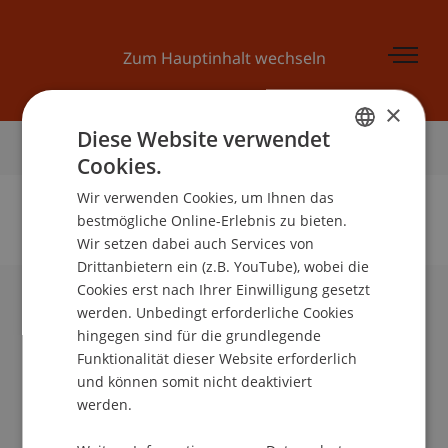
Zum Hauptinhalt wechseln
×
Diese Website verwendet
Startseite
Cookies.
GERMAN
Wir verwenden Cookies, um Ihnen das
ENGLISH
bestmögliche Online-Erlebnis zu bieten.
Wir setzen dabei auch Services von
Keine Daten zu dieser Person gefunden
Drittanbietern ein (z.B. YouTube), wobei die
Cookies erst nach Ihrer Einwilligung gesetzt
werden. Unbedingt erforderliche Cookies
Universität Liechtenstein
hingegen sind für die grundlegende
Fürst-Franz-Josef-Strasse
Funktionalität dieser Website erforderlich
9490 Vaduz
und können somit nicht deaktiviert
Liechtenstein
werden.
T +423 265 11 11
info@uni.li