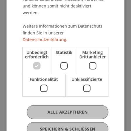
Erstellen von Baubeschrieben und
und können somit nicht deaktiviert
Materialauswahlen
werden.
Administrative Projektleitung
Profil:
Weitere Informationen zum Datenschutz
finden Sie in unserer
Projektleitende/r Architekt/in
Datenschutzerklärung.
Sehr gute Deutschkenntnisse
Gute CAD-Kenntnisse
Unbedingt
Statistik
Marketing
erforderlich
Drittanbieter
Eigenständiges Arbeiten, Flexibilität,
Zuverlässigkeit
Vernetztes Denken
Funktionalität
Unklassifizierte
Verhandlungssicheres Flair
Gutes Verständnis der verschiedenen Phasen
und Prozesse im Hochbaubereich
JETZT BEWERBEN
ALLE AKZEPTIEREN
SPEICHERN & SCHLIESSEN