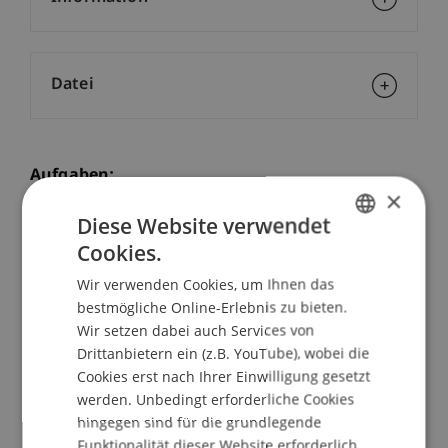
Datei
Aufgaben:
×
Projektleitung von anspruchsvollen
Diese Website verwendet
Bauprojekten
Cookies.
GERMAN
Führen des Projektteams
Wir verwenden Cookies, um Ihnen das
Bauherren- und Behördenkommunikation
ENGLISH
bestmögliche Online-Erlebnis zu bieten.
Führen des Fachplanerteams und deren
Wir setzen dabei auch Services von
Arbeiten
Drittanbietern ein (z.B. YouTube), wobei die
Entwurfs-, Vorprojekt-, Bauprojekt,
Cookies erst nach Ihrer Einwilligung gesetzt
Ausschreibungs-, und Ausführungsplanung
werden. Unbedingt erforderliche Cookies
Erstellen von Baueingaben, Ausführungs- und
hingegen sind für die grundlegende
Detailplänen
Funktionalität dieser Website erforderlich