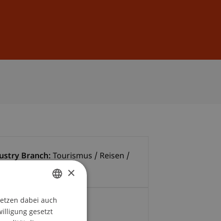
Anmelden
DE
EN
ustry Branch:
Tourismus / Reisen /
zeit
×
setzen dabei auch
GERMAN
ntakt
willigung gesetzt
ENGLISH