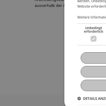
Arbeitsumgebung. Zudem bieten wir div
werden. Unbedingt
ausserhalb der Arbeitszeiten an, teilw
Website erforderl
Weitere Informati
Unbedingt
erforderlich
DETAILS ANZ