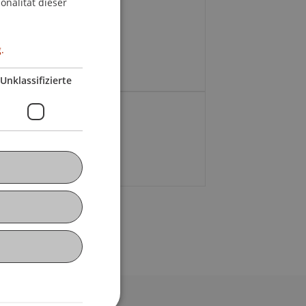
onalität dieser
pany Address:
Malbun 35
97
Triesenberg
.
chtenstein
Unklassifizierte
nk
ernal Link