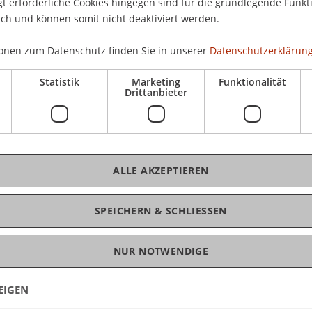
erse Events für unsere Schneesportlehrer
 erforderliche Cookies hingegen sind für die grundlegende Funkti
eise auch zusammen mit Gästen.
ich und können somit nicht deaktiviert werden.
Com
Im 
94
onen zum Datenschutz finden Sie in unserer
Datenschutzerklärung
Lie
Statistik
Marketing
Funktionalität
Drittanbieter
Li
Ext
ALLE AKZEPTIEREN
SPEICHERN & SCHLIESSEN
NUR NOTWENDIGE
EIGEN