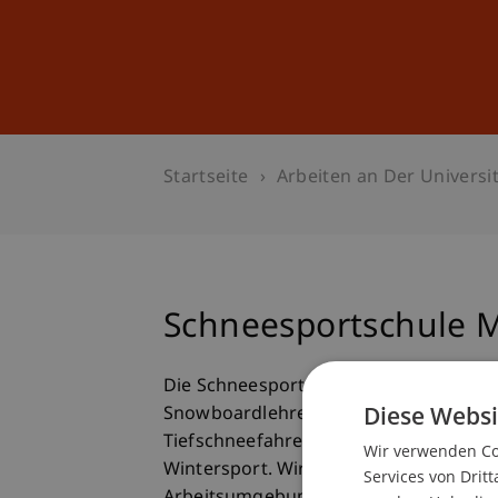
Studium
Weiterbildung
Startseite
Arbeiten an Der Universit
Schneesportschule 
Die Schneesportschule Malbun AG bescha
Diese Websi
Snowboardlehrer den Winter über. Idea
Tiefschneefahrer machen unsere Schne
Wir verwenden Coo
Wintersport. Wir sind ein mittelgrosses
Services von Dritt