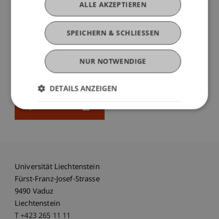
Kommunikative Persönlichkeit
ALLE AKZEPTIEREN
Wetterbeständigkeit
Gepflegtes Erscheinungsbild
SPEICHERN & SCHLIESSEN
Ausgeprägtes Verantwortungsbewusst­sein
Bereitschaft für Abend- und
NUR NOTWENDIGE
Wochenendeinsätze
DETAILS ANZEIGEN
Jetzt bewerben
Universität Liechtenstein
Fürst-Franz-Josef-Strasse
9490 Vaduz
Liechtenstein
T +423 265 11 11