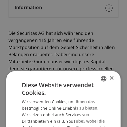
Information
Die Securitas AG hat sich während den
vergangenen 115 Jahren eine führende
Marktposition auf dem Gebiet Sicherheit in allen
Belangen erarbeitet. Dabei sind unsere
Mitarbeiter/-innen unser wichtigstes Kapital,
denn sie garantieren für unsere professionellen
×
Dienstleistungen.
Diese Website verwendet
Sind Sie auf der Suche nach einem spannenden
Cookies.
Nebenjob?
GERMAN
Wir verwenden Cookies, um Ihnen das
Sicherheitsmitarbeitende an Fussballspielen
ENGLISH
bestmögliche Online-Erlebnis zu bieten.
(w/m/d)
Wir setzen dabei auch Services von
Wir suchen flexible Mitarbeitende (w/m/d) für die
Drittanbietern ein (z.B. YouTube), wobei die