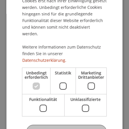
Betreuung von Besuchern an Super League
Cookies erst nach Ihrer Einwilligung gesetzt
werden. Unbedingt erforderliche Cookies
Spielen und Fussballländerspielen als Nebenjob.
hingegen sind für die grundlegende
Ihre Aufgaben:
Funktionalität dieser Website erforderlich
und können somit nicht deaktiviert
Einlasskontrolle, Ticket- oder
werden.
Akkreditierungskontrolle
Personen- und Effektendurchsuchung
Weitere Informationen zum Datenschutz
Sorgt durch Präsenz für Sicherheit und
finden Sie in unserer
Ordnung
Datenschutzerklärung.
Platzanweisungen
Parkplatzeinweisungen
Unbedingt
Statistik
Marketing
erforderlich
Drittanbieter
Parkdienste
Ihr Profil:
Abgeschlossene Berufslehre oder
Funktionalität
Unklassifizierte
gleichwertige Ausbildung
Gute Deutschkenntnisse in Wort und Schrift
Gute Umgangsformen und Wortgewandtheit
Gute körperliche Verfassung