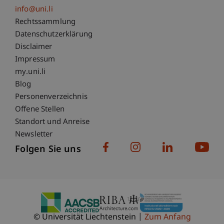
info@uni.li
Fußzeile Rechtliche Hinweise
Rechtssammlung
Datenschutzerklärung
Disclaimer
Impressum
Fußzeile Subdomain-Verzeichnis
my.uni.li
Blog
Personenverzeichnis
Offene Stellen
Standort und Anreise
Newsletter
Folgen Sie uns
© Universität Liechtenstein
Zum Anfang