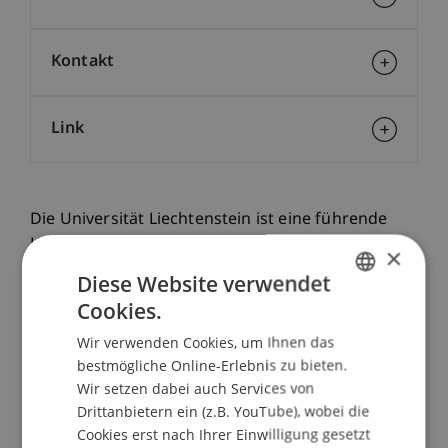
Kontakt
Link
Die Universität Liechtenstein ist eine führende
Hochschule der Internationalen Bodenseeregion.
×
Sie ist ein Raum für persönliche Entfaltung und
Diese Website verwendet
für Begegnung, ein bedeutender Ort kritischen
Cookies.
GERMAN
und kreativen Denkens und eine
Wir verwenden Cookies, um Ihnen das
Innovationsstätte für Zukunftsgestaltung. Sie
ENGLISH
bestmögliche Online-Erlebnis zu bieten.
geniesst hohes Ansehen und ist ausgezeichnet
Wir setzen dabei auch Services von
vernetzt. Lehre und Forschung sind nach
Drittanbietern ein (z.B. YouTube), wobei die
internationalen Standards auf höchstem Niveau.
Cookies erst nach Ihrer Einwilligung gesetzt
Unternehmerisches Denken und Handeln auf