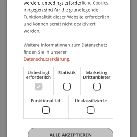
werden. Unbedingt erforderliche Cookies
allen Ebenen und in allen Bereichen zeichnet die
hingegen sind für die grundlegende
Universität Liechtenstein aus.
Funktionalität dieser Website erforderlich
und können somit nicht deaktiviert
werden.
Weitere Informationen zum Datenschutz
Our job offers
finden Sie in unserer
Datenschutzerklärung.
Bibliothekar:in für Zeitschriften- und
Unbedingt
Statistik
Marketing
erforderlich
Drittanbieter
eMedien-Management 60 - 80 %
(m/w/d)
Bildung/Kultur
Universität Liechtenstein
Funktionalität
Unklassifizierte
Praxisdozent:in für den Entwurf 30 %
(m/w/d)
ALLE AKZEPTIEREN