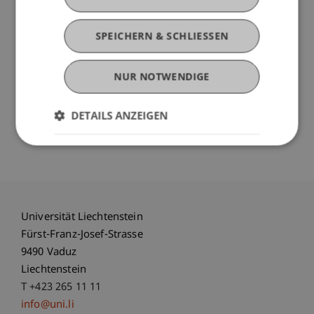
Bildung/Kultur
Universität Liechtenstein
SPEICHERN & SCHLIESSEN
Wissenschaftliche:r Assistent:in 60 %
(m/w/d)
NUR NOTWENDIGE
Bildung/Kultur
Universität Liechtenstein
DETAILS ANZEIGEN
Universität Liechtenstein
Fürst-Franz-Josef-Strasse
9490 Vaduz
Liechtenstein
T +423 265 11 11
info@uni.li