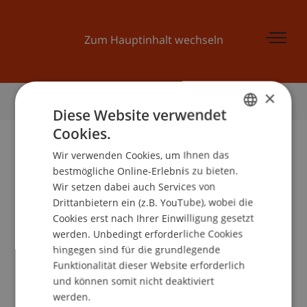
Zum Hauptinhalt wechseln
×
Startseite
Diese Website verwendet
Cookies.
GERMAN
Wir verwenden Cookies, um Ihnen das
ENGLISH
bestmögliche Online-Erlebnis zu bieten.
Wir setzen dabei auch Services von
Lehrstuhl für Bank-
Drittanbietern ein (z.B. YouTube), wobei die
Cookies erst nach Ihrer Einwilligung gesetzt
und Finanzmarktrecht
werden. Unbedingt erforderliche Cookies
hingegen sind für die grundlegende
Funktionalität dieser Website erforderlich
und können somit nicht deaktiviert
Team
werden.