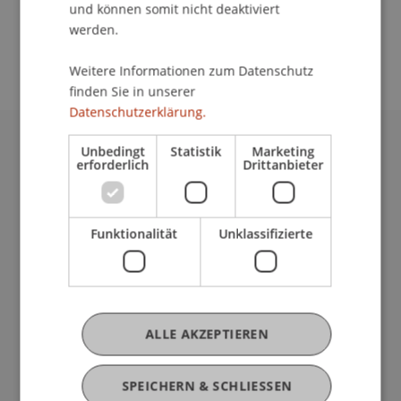
und können somit nicht deaktiviert
werden.
Team
Weitere Informationen zum Datenschutz
finden Sie in unserer
Datenschutzerklärung.
Unbedingt
Statistik
Marketing
Universität Liechtenstein
erforderlich
Drittanbieter
Fürst-Franz-Josef-Strasse
9490 Vaduz
Liechtenstein
Funktionalität
Unklassifizierte
T +423 265 11 11
info@uni.li
Fußzeile Rechtliche Hinweise
Rechtssammlung
Datenschutzerklärung
ALLE AKZEPTIEREN
Disclaimer
Impressum
Fußzeile Subdomain-Verzeichnis
my.uni.li
SPEICHERN & SCHLIESSEN