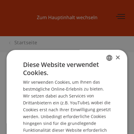
Zum Hauptinhalt wechseln
Startseite
×
Diese Website verwendet
Cookies.
GERMAN
Wir verwenden Cookies, um Ihnen das
ENGLISH
Lehrstuhl für
bestmögliche Online-Erlebnis zu bieten.
Wir setzen dabei auch Services von
Gesellschafts-,
Drittanbietern ein (z.B. YouTube), wobei die
Cookies erst nach Ihrer Einwilligung gesetzt
Stiftungs- und
werden. Unbedingt erforderliche Cookies
hingegen sind für die grundlegende
Trustrecht
Funktionalität dieser Website erforderlich