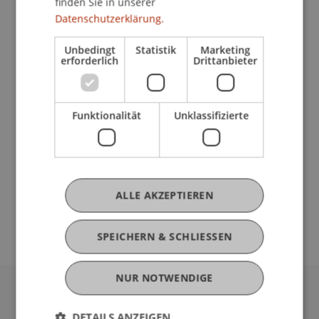
finden Sie in unserer
Datenschutzerklärung.
Geplant für SS 26
Unbedingt
Statistik
Marketing
Pro Bono Projekt
(Modul)
erforderlich
Drittanbieter
Pro Bono Projekt
(Übung)
Rieder
Schenk
Schädler
Pro Bono Projekt
(Übung)
Funktionalität
Unklassifizierte
Rieder
Schenk
Schädler
Pro Bono Projekt
(Übung)
Rieder
Schenk
Schädler
Pro Bono Projekt
(Übung)
Rieder
Schenk
Schädler
ALLE AKZEPTIEREN
SPEICHERN & SCHLIESSEN
NUR NOTWENDIGE
Universität Liechtenstein
DETAILS ANZEIGEN