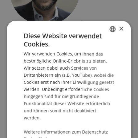
×
Leiter
Diese Website verwendet
Kommunikation und Marketing
Cookies.
GERMAN
Universität Liechtenstein
Wir verwenden Cookies, um Ihnen das
ENGLISH
Fürst-Franz-Josef-Strasse
bestmögliche Online-Erlebnis zu bieten.
9490 Vaduz
Wir setzen dabei auch Services von
Liechtenstein
Drittanbietern ein (z.B. YouTube), wobei die
Cookies erst nach Ihrer Einwilligung gesetzt
T. +423 265 1109
werden. Unbedingt erforderliche Cookies
patrik.schaedler@uni.li
hingegen sind für die grundlegende
Funktionalität dieser Website erforderlich
und können somit nicht deaktiviert
werden.
Lehre
Weitere Informationen zum Datenschutz