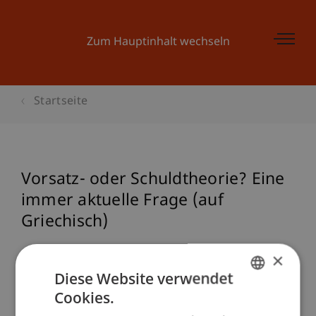
Zum Hauptinhalt wechseln
Startseite
Vorsatz- oder Schuldtheorie? Eine
immer aktuelle Frage (auf
Griechisch)
×
Referenz
Diese Website verwendet
Papathanasiou, K. (2006). Vorsatz- oder
Cookies.
GERMAN
Schuldtheorie? Eine immer aktuelle Frage (auf