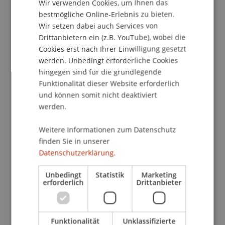
Wir verwenden Cookies, um Ihnen das
ENGLISH
Griechisch).
Poinikos Logos
, 2171–2176.
bestmögliche Online-Erlebnis zu bieten.
Wir setzen dabei auch Services von
Drittanbietern ein (z.B. YouTube), wobei die
Cookies erst nach Ihrer Einwilligung gesetzt
Publikationsart
werden. Unbedingt erforderliche Cookies
hingegen sind für die grundlegende
Beitrag in wissenschaftlicher Fachzeitschrift
Funktionalität dieser Website erforderlich
und können somit nicht deaktiviert
werden.
Mitarbeitende
Weitere Informationen zum Datenschutz
Prof. Dr. Konstantina
Papathanasiou
LL.M.
finden Sie in unserer
Datenschutzerklärung.
Beteiligte Einrichtungen
Unbedingt
Statistik
Marketing
erforderlich
Drittanbieter
Wirtschaftsstrafrecht, Compliance und
Digitalisierung
Funktionalität
Unklassifizierte