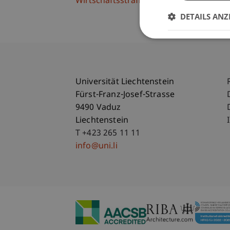
Wirtschaftsstrafrecht, Compliance und D
DETAILS ANZ
Universität Liechtenstein
Fürst-Franz-Josef-Strasse
9490 Vaduz
Liechtenstein
T +423 265 11 11
info@uni.li