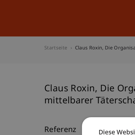
Studium
Weiterbildung
Startseite
Claus Roxin, Die Organis
Claus Roxin, Die Org
mittelbarer Täterscha
Referenz
Diese Websi