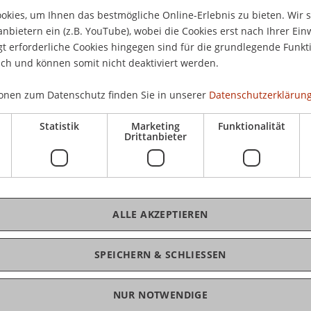
kies, um Ihnen das bestmögliche Online-Erlebnis zu bieten. Wir 
 Die Organisationsherrschaft als eigenständige Form mittel
anbietern ein (z.B. YouTube), wobei die Cookies erst nach Ihrer Ein
274.
 erforderliche Cookies hingegen sind für die grundlegende Funkti
ich und können somit nicht deaktiviert werden.
onen zum Datenschutz finden Sie in unserer
Datenschutzerklärung
Statistik
Marketing
Funktionalität
chrift
Drittanbieter
ALLE AKZEPTIEREN
.M.
SPEICHERN & SCHLIESSEN
NUR NOTWENDIGE