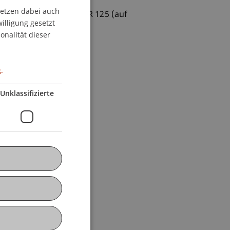
setzen dabei auch
GERMAN
barer Täterschaft, ZStR 125 (auf
willigung gesetzt
ENGLISH
onalität dieser
.
Unklassifizierte