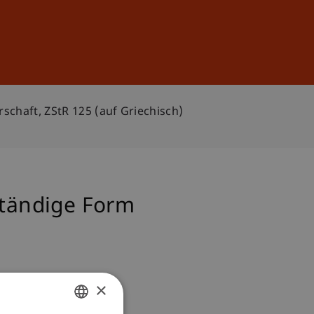
Anmelden
DE
EN
schaft, ZStR 125 (auf Griechisch)
ständige Form
×