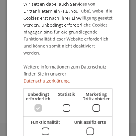
Wir setzen dabei auch Services von
Drittanbietern ein (z.B. YouTube), wobei die
Publikationsart
Cookies erst nach Ihrer Einwilligung gesetzt
werden. Unbedingt erforderliche Cookies
Projektbericht
hingegen sind für die grundlegende
Funktionalität dieser Website erforderlich
und können somit nicht deaktiviert
Mitarbeitende
werden.
Prof. Dr. Daniel Stockhammer
Weitere Informationen zum Datenschutz
finden Sie in unserer
Datenschutzerklärung.
Beteiligte Einrichtungen
Unbedingt
Statistik
Marketing
erforderlich
Drittanbieter
Institut für Architektur und Raumentwicklung
Funktionalität
Unklassifizierte