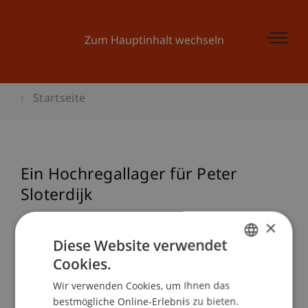
Zum Hauptinhalt wechseln
Startseite
Ein Hochregallager für Peter
Sloterdijk
×
Referenz
Diese Website verwendet
Cookies.
Wittmann, F., & Stockhammer, D. (2009).
Ein
GERMAN
Hochregallager für Peter Sloterdijk
.
Wir verwenden Cookies, um Ihnen das
ENGLISH
bestmögliche Online-Erlebnis zu bieten.