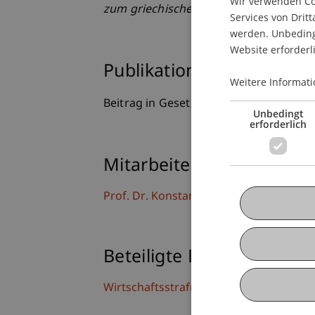
Wir verwenden Coo
zum griechischen Strafgesetzbuch, Bd. I
Services von Dritt
werden. Unbedingt
Website erforderl
Publikationsart
Weitere Informati
Beitrag in Gesetzeskommentierung
Unbedingt
erforderlich
Mitarbeitende
Prof. Dr. Konstantina
Papathanasiou
LL
Beteiligte Einrichtungen
Wirtschaftsstrafrecht, Compliance und D