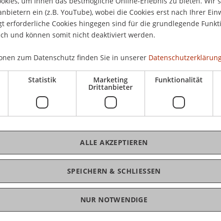
kies, um Ihnen das bestmögliche Online-Erlebnis zu bieten. Wir 
I (Art. 207-473) (auf Griechisch)
(pp. 1972-2190).
anbietern ein (z.B. YouTube), wobei die Cookies erst nach Ihrer Ein
 erforderliche Cookies hingegen sind für die grundlegende Funkti
ich und können somit nicht deaktiviert werden.
onen zum Datenschutz finden Sie in unserer
Datenschutzerklärung
Statistik
Marketing
Funktionalität
Drittanbieter
.M.
ALLE AKZEPTIEREN
SPEICHERN & SCHLIESSEN
NUR NOTWENDIGE
igitalisierung