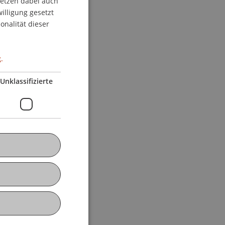
setzen dabei auch
willigung gesetzt
ENGLISH
onalität dieser
.
Unklassifizierte