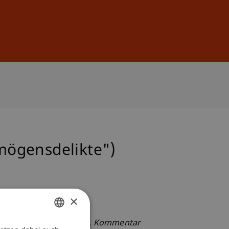
Anmelden
DE
EN
mögensdelikte")
×
A. Charalampakis (Ed.),
Kommentar
GERMAN