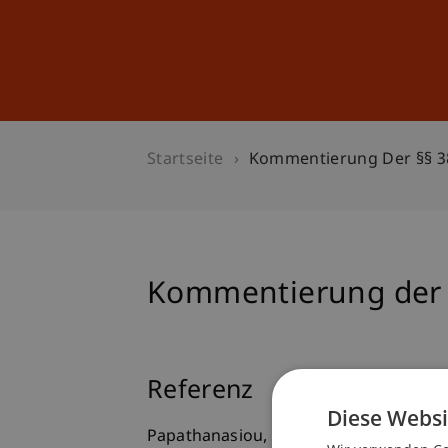
Studium
Weiterbildung
Startseite
Kommentierung Der §§ 38
Kommentierung der §
Referenz
Diese Websi
Papathanasiou, K. (2011). Kommentieru