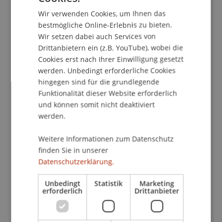
Theologie und Religionspädagogik Heidelberg
Wir verwenden Cookies, um Ihnen das
ENGLISH
und gefördert durch die Manfred-
bestmögliche Online-Erlebnis zu bieten.
Lautenschläger-Stiftung, Heidelberg.
Wir setzen dabei auch Services von
Drittanbietern ein (z.B. YouTube), wobei die
Cookies erst nach Ihrer Einwilligung gesetzt
werden. Unbedingt erforderliche Cookies
Publikationsart
hingegen sind für die grundlegende
Funktionalität dieser Website erforderlich
Wissenschaftlicher Vortrag
und können somit nicht deaktiviert
werden.
Mitarbeitende
Weitere Informationen zum Datenschutz
finden Sie in unserer
Prof. Dr. Konstantina
Papathanasiou
LL.M.
Datenschutzerklärung.
Unbedingt
Statistik
Marketing
erforderlich
Drittanbieter
Beteiligte Einrichtungen
Liechtenstein Business Law School