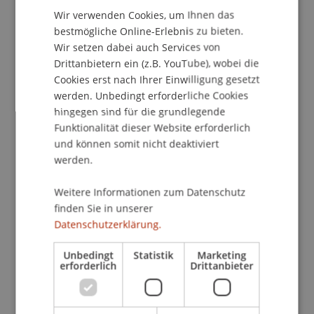
Wir verwenden Cookies, um Ihnen das
ENGLISH
bestmögliche Online-Erlebnis zu bieten.
Wir setzen dabei auch Services von
Publikationsart
Drittanbietern ein (z.B. YouTube), wobei die
Cookies erst nach Ihrer Einwilligung gesetzt
Beitrag in wissenschaftlicher Fachzeitschrift
werden. Unbedingt erforderliche Cookies
hingegen sind für die grundlegende
Funktionalität dieser Website erforderlich
Mitarbeitende
und können somit nicht deaktiviert
werden.
Dr. Markus Höcher
Weitere Informationen zum Datenschutz
finden Sie in unserer
Beteiligte Einrichtungen
Datenschutzerklärung.
Lehrstuhl für Wirtschaftsstrafrecht, Compliance
Unbedingt
Statistik
Marketing
und Digitalisierung
erforderlich
Drittanbieter
Liechtenstein Business Law School
Wirtschaftsstrafrecht, Compliance und
Digitalisierung