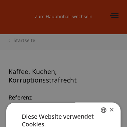
Zum Hauptinhalt wechseln
Startseite
Kaffee, Kuchen,
Korruptionsstrafrecht
Referenz
×
Höcher, M., & Singer, F. (2014). Kaffee, Kuchen,
Diese Website verwendet
Korruptionsstrafrecht.
Ecolex: Fachzeitschrift für
Cookies.
Wirtschaftsrecht
, 234 - 236.
GERMAN