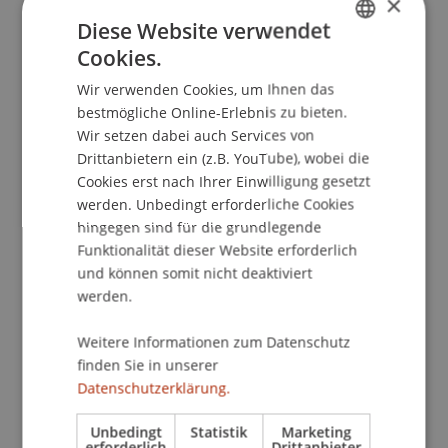
×
Korruptionsfälle in der Zweiten Republik -
Diese Website verwendet
Gesellschaftliche Veränderung und
Cookies.
GERMAN
(straf)rechtliche Reaktion. In P. Strobl (Ed.),
Wir verwenden Cookies, um Ihnen das
ENGLISH
Österreich in der Zweiten Republik
(pp. 149 - 173).
bestmögliche Online-Erlebnis zu bieten.
Hamburg: Verlag Dr. Kovac.
Wir setzen dabei auch Services von
Drittanbietern ein (z.B. YouTube), wobei die
Cookies erst nach Ihrer Einwilligung gesetzt
werden. Unbedingt erforderliche Cookies
Publikationsart
hingegen sind für die grundlegende
Beitrag in Sammelband
Funktionalität dieser Website erforderlich
und können somit nicht deaktiviert
werden.
Mitarbeitende
Weitere Informationen zum Datenschutz
finden Sie in unserer
Dr. Markus Höcher
Datenschutzerklärung.
Unbedingt
Statistik
Marketing
erforderlich
Drittanbieter