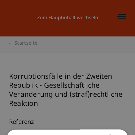
Zum Hauptinhalt wechseln
Startseite
Korruptionsfälle in der Zweiten
Republik - Gesellschaftliche
Veränderung und (straf)rechtliche
Reaktion
Referenz
Höcher, M., & Reiter-Pázmándy, M. (2014).