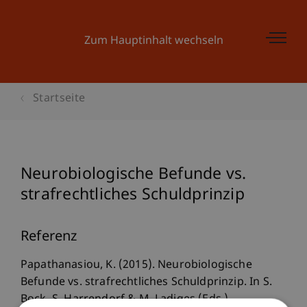
Zum Hauptinhalt wechseln
Startseite
Neurobiologische Befunde vs.
strafrechtliches Schuldprinzip
Referenz
Papathanasiou, K. (2015). Neurobiologische
Befunde vs. strafrechtliches Schuldprinzip. In S.
Bock, S. Harrendorf & M. Ladiges (Eds.),