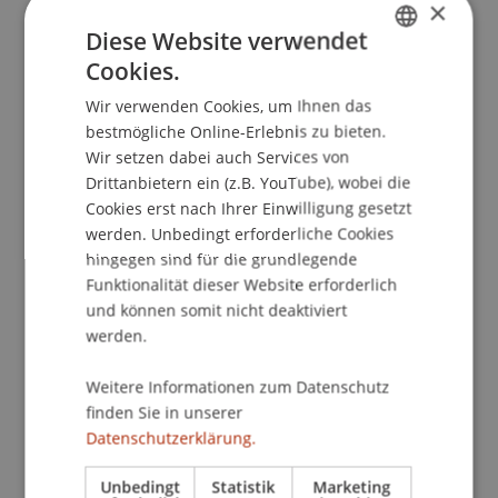
×
Strafrecht als interdisziplinäre Wissenschaft - 4.
Diese Website verwendet
Symposium junger Strafrechtlerinnen und
Cookies.
Strafrechtler
(pp. 53-74): Nomos.
GERMAN
Wir verwenden Cookies, um Ihnen das
ENGLISH
bestmögliche Online-Erlebnis zu bieten.
Wir setzen dabei auch Services von
Publikationsart
Drittanbietern ein (z.B. YouTube), wobei die
Cookies erst nach Ihrer Einwilligung gesetzt
Beitrag in Sammelband
werden. Unbedingt erforderliche Cookies
hingegen sind für die grundlegende
Funktionalität dieser Website erforderlich
Mitarbeitende
und können somit nicht deaktiviert
werden.
Prof. Dr. Konstantina
Papathanasiou
LL.M.
Weitere Informationen zum Datenschutz
finden Sie in unserer
Beteiligte Einrichtungen
Datenschutzerklärung.
Institut für Wirtschaftsrecht
Unbedingt
Statistik
Marketing