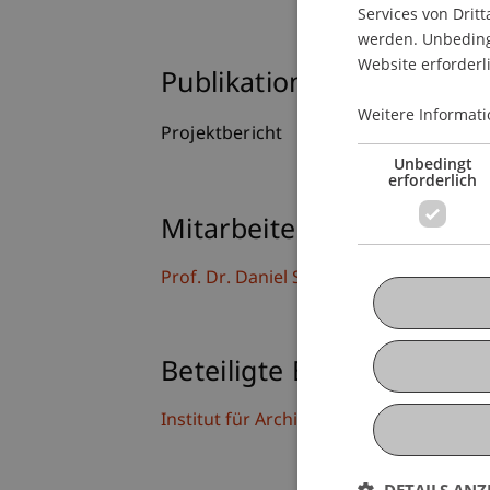
Services von Dritt
werden. Unbedingt
Website erforderl
Publikationsart
Weitere Informati
Projektbericht
Unbedingt
erforderlich
Mitarbeitende
Prof. Dr. Daniel Stockhammer
Beteiligte Einrichtungen
Institut für Architektur und Raumentwi
DETAILS ANZ