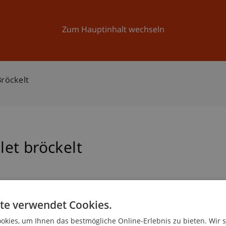
Forschung
Universität
Aktuelles
Zum Hauptinhalt wechseln
röckelt
et bröckelt
te verwendet Cookies.
ythos vom Chalet bröckelt
.
kies, um Ihnen das bestmögliche Online-Erlebnis zu bieten. Wir 