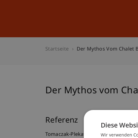
Studium
Weiterbildung
Startseite
Der Mythos Vom Chalet B
Der Mythos vom Chal
Referenz
Diese Websi
Tomaczak-Plekawa, A. m. (2016).
Der M
Wir verwenden Coo