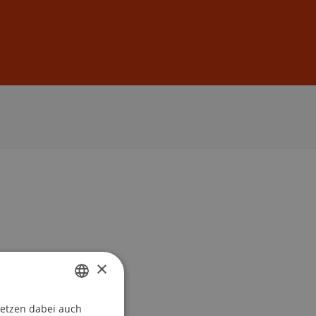
Anmelden
DE
EN
×
setzen dabei auch
GERMAN