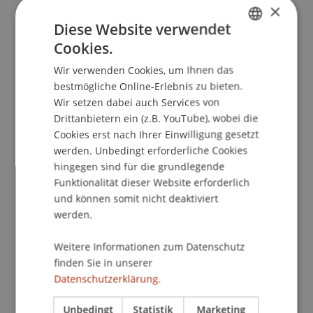
×
Sexualstrafrechts - Der verabschiedete
Diese Website verwendet
Gesetzesentwurf zur Verstärkung der Rechte der
Cookies.
GERMAN
Oper von Sexualdelikten.
jurisPR-StrafR
, 2016
(17).
Wir verwenden Cookies, um Ihnen das
ENGLISH
bestmögliche Online-Erlebnis zu bieten.
Wir setzen dabei auch Services von
Publikationsart
Drittanbietern ein (z.B. YouTube), wobei die
Cookies erst nach Ihrer Einwilligung gesetzt
Beitrag in wissenschaftlicher Fachzeitschrift
werden. Unbedingt erforderliche Cookies
hingegen sind für die grundlegende
Funktionalität dieser Website erforderlich
Mitarbeitende
und können somit nicht deaktiviert
werden.
Prof. Dr. Konstantina
Papathanasiou
LL.M.
Weitere Informationen zum Datenschutz
finden Sie in unserer
Datenschutzerklärung.
Beteiligte Einrichtungen
Institut für Wirtschaftsrecht
Unbedingt
Statistik
Marketing