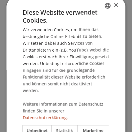
×
§ 112 Abs. 2 Nr. 2 bei Existenz sozialer Bindungen
Diese Website verwendet
und erteilter Zustellvollmacht nach § 145 a StPO.
Cookies.
GERMAN
juris PraxisReport Strafrecht
, 2017
(15).
Wir verwenden Cookies, um Ihnen das
ENGLISH
bestmögliche Online-Erlebnis zu bieten.
Wir setzen dabei auch Services von
Publikationsart
Drittanbietern ein (z.B. YouTube), wobei die
Cookies erst nach Ihrer Einwilligung gesetzt
Beitrag in wissenschaftlicher Fachzeitschrift
werden. Unbedingt erforderliche Cookies
hingegen sind für die grundlegende
Funktionalität dieser Website erforderlich
Mitarbeitende
und können somit nicht deaktiviert
werden.
Prof. Dr. Konstantina
Papathanasiou
LL.M.
Weitere Informationen zum Datenschutz
finden Sie in unserer
Datenschutzerklärung.
Beteiligte Einrichtungen
Institut für Wirtschaftsrecht
Unbedingt
Statistik
Marketing