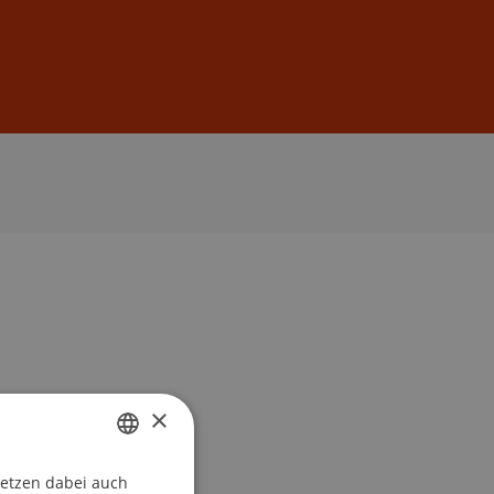
Anmelden
DE
EN
×
setzen dabei auch
GERMAN