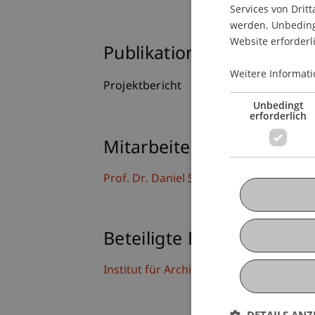
Services von Dritt
werden. Unbedingt
Website erforderl
Publikationsart
Weitere Informati
Projektbericht
Unbedingt
erforderlich
Mitarbeitende
Prof. Dr. Daniel Stockhammer
Beteiligte Einrichtungen
Institut für Architektur und Raumentwi
DETAILS ANZ