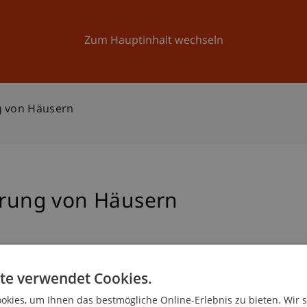
Forschung
Universität
Aktuelles
Zum Hauptinhalt wechseln
g von Häusern
terung von Häusern
te verwendet Cookies.
rweiterung von Häusern
.
kies, um Ihnen das bestmögliche Online-Erlebnis zu bieten. Wir 