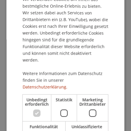
ENGLISH
bestmögliche Online-Erlebnis zu bieten.
Wir setzen dabei auch Services von
Publikationsart
Drittanbietern ein (z.B. YouTube), wobei die
Cookies erst nach Ihrer Einwilligung gesetzt
Wissenschaftlicher Vortrag
werden. Unbedingt erforderliche Cookies
hingegen sind für die grundlegende
Funktionalität dieser Website erforderlich
und können somit nicht deaktiviert
Mitarbeitende
werden.
Prof. Dr. Konstantina
Papathanasiou
LL.M.
Weitere Informationen zum Datenschutz
finden Sie in unserer
Datenschutzerklärung.
Beteiligte Einrichtungen
Unbedingt
Statistik
Marketing
Liechtenstein Business Law School
erforderlich
Drittanbieter
Wirtschaftsstrafrecht, Compliance und
Digitalisierung
Funktionalität
Unklassifizierte