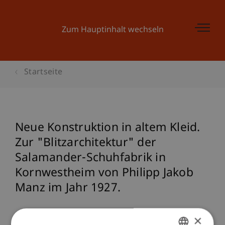
Zum Hauptinhalt wechseln
Startseite
Neue Konstruktion in altem Kleid.
Zur "Blitzarchitektur" der
Salamander-Schuhfabrik in
Kornwestheim von Philipp Jakob
Manz im Jahr 1927.
Referenz
×