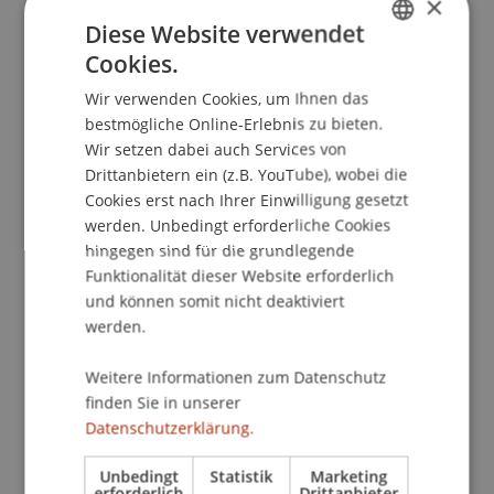
×
Referenz
Diese Website verwendet
Cookies.
Stockhammer, D. (2018). Transparency and
GERMAN
Renewal. St. Catherine's church by Rudolf
Wir verwenden Cookies, um Ihnen das
ENGLISH
Schwarz, Krickerhau (1942) & Liebfrauenkirche by
bestmögliche Online-Erlebnis zu bieten.
Dominikus and Gottfried Böhm, Püttlingen
Wir setzen dabei auch Services von
Drittanbietern ein (z.B. YouTube), wobei die
(1954). In U. Meister & V. Kaps (Eds.),
Cookies erst nach Ihrer Einwilligung gesetzt
Transparency
(pp. 130-137). Vaduz: University of
werden. Unbedingt erforderliche Cookies
Liechtenstein.
hingegen sind für die grundlegende
Funktionalität dieser Website erforderlich
und können somit nicht deaktiviert
Publikationsart
werden.
Beitrag in Sammelband
Weitere Informationen zum Datenschutz
finden Sie in unserer
Datenschutzerklärung.
Mitarbeitende
Unbedingt
Statistik
Marketing
erforderlich
Drittanbieter