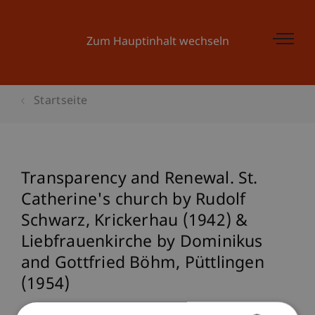
Zum Hauptinhalt wechseln
Startseite
Transparency and Renewal. St.
Catherine's church by Rudolf
Schwarz, Krickerhau (1942) &
Liebfrauenkirche by Dominikus
and Gottfried Böhm, Püttlingen
(1954)