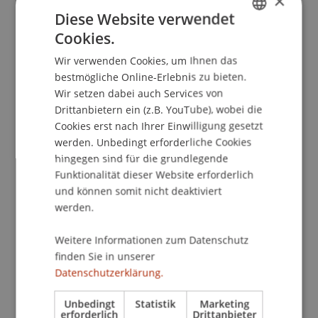
×
Rechtsphilosophie : Zeitschrift für Grundlagen
Diese Website verwendet
des Rechts
, 5
(1), 21-34.
Cookies.
GERMAN
Wir verwenden Cookies, um Ihnen das
ENGLISH
bestmögliche Online-Erlebnis zu bieten.
Publikationsart
Wir setzen dabei auch Services von
Drittanbietern ein (z.B. YouTube), wobei die
Beitrag in wissenschaftlicher Fachzeitschrift
Cookies erst nach Ihrer Einwilligung gesetzt
werden. Unbedingt erforderliche Cookies
hingegen sind für die grundlegende
Funktionalität dieser Website erforderlich
Mitarbeitende
und können somit nicht deaktiviert
Prof. Dr. Konstantina
werden.
Papathanasiou
LL.M.
Weitere Informationen zum Datenschutz
finden Sie in unserer
Beteiligte Einrichtungen
Datenschutzerklärung.
Institut für Wirtschaftsrecht
Unbedingt
Statistik
Marketing
Lehrstuhl für Wirtschaftsstrafrecht, Compliance
erforderlich
Drittanbieter