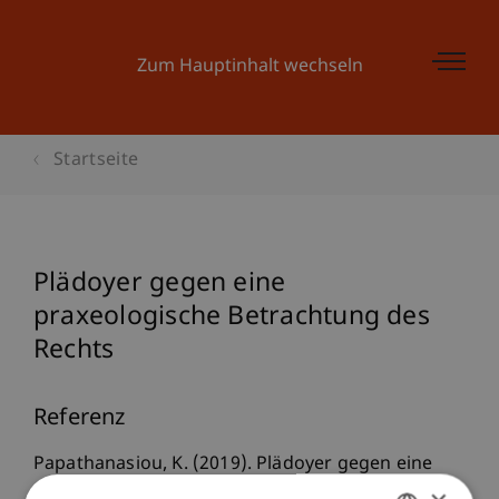
Zum Hauptinhalt wechseln
Startseite
Plädoyer gegen eine
praxeologische Betrachtung des
Rechts
Referenz
Papathanasiou, K. (2019). Plädoyer gegen eine
praxeologische Betrachtung des Rechts.