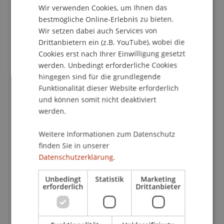
Liechtenstein, Institute of Architecture and
Wir verwenden Cookies, um Ihnen das
ENGLISH
bestmögliche Online-Erlebnis zu bieten.
Planning, Vaduz, Liechtenstein.
Wir setzen dabei auch Services von
Drittanbietern ein (z.B. YouTube), wobei die
Cookies erst nach Ihrer Einwilligung gesetzt
Publikationsart
werden. Unbedingt erforderliche Cookies
hingegen sind für die grundlegende
Präsentation auf wissenschaftlicher Konferenz
Funktionalität dieser Website erforderlich
und können somit nicht deaktiviert
werden.
Mitarbeitende
Weitere Informationen zum Datenschutz
Prof. Dr. Daniel Stockhammer
finden Sie in unserer
Datenschutzerklärung.
Unbedingt
Statistik
Marketing
Beteiligte Einrichtungen
erforderlich
Drittanbieter
Liechtenstein School of Architecture
Bauerbe und Upcycling