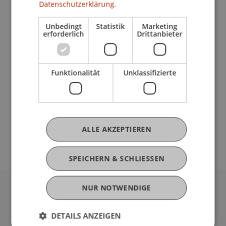
Datenschutzerklärung.
Beitrag in Sammelband
Unbedingt
Statistik
Marketing
erforderlich
Drittanbieter
Mitarbeitende
Prof. Dr. Daniel Stockhammer
Funktionalität
Unklassifizierte
Beteiligte Einrichtungen
ALLE AKZEPTIEREN
Institut für Architektur und Raumentwicklung
SPEICHERN & SCHLIESSEN
NUR NOTWENDIGE
Universität Liechtenstein
Fürst-Franz-Josef-Strasse
DETAILS ANZEIGEN
9490 Vaduz