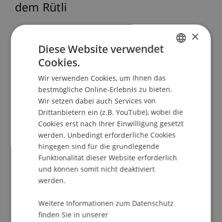
dem Rütli
×
Referenz
Diese Website verwendet
Stockhammer, D. (2020). Reuse as a Design
Cookies.
GERMAN
Principle in Historicism: On the Reinventiion of
Wir verwenden Cookies, um Ihnen das
ENGLISH
the "Original" Swiss House on the Rütli /
bestmögliche Online-Erlebnis zu bieten.
Wiederverwendung als Gestaltungsprinzip im
Wir setzen dabei auch Services von
Historismus: Zur Neuerfindung des Schweizer
Drittanbietern ein (z.B. YouTube), wobei die
"Urhauses" auf dem Rütli. In
Upcycling. Reuse
Cookies erst nach Ihrer Einwilligung gesetzt
and Repurposing as a Design Principle in
werden. Unbedingt erforderliche Cookies
Architecture / Upcycling. Wieder- und
hingegen sind für die grundlegende
Funktionalität dieser Website erforderlich
Weiterverwendung als Gestaltungsprinzip in der
und können somit nicht deaktiviert
Architektur
(pp. 70-89).
werden.
Weitere Informationen zum Datenschutz
Publikationsart
finden Sie in unserer