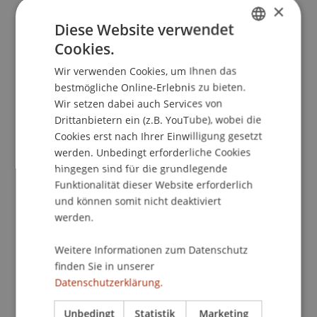
×
über mir", Abschlussklausur Strafrecht AT im WS
Diese Website verwendet
2019/2020 an der Juristischen Fakultät Bonn
(, 10).
Cookies.
GERMAN
Strafrecht - Juristische Fakultät.
Wir verwenden Cookies, um Ihnen das
ENGLISH
bestmögliche Online-Erlebnis zu bieten.
Wir setzen dabei auch Services von
Publikationsart
Drittanbietern ein (z.B. YouTube), wobei die
Cookies erst nach Ihrer Einwilligung gesetzt
Arbeitspapier
werden. Unbedingt erforderliche Cookies
hingegen sind für die grundlegende
Funktionalität dieser Website erforderlich
Mitarbeitende
und können somit nicht deaktiviert
werden.
Prof. Dr. Konstantina
Papathanasiou
LL.M.
Weitere Informationen zum Datenschutz
finden Sie in unserer
Datenschutzerklärung.
Beteiligte Einrichtungen
Institut für Wirtschaftsrecht
Unbedingt
Statistik
Marketing