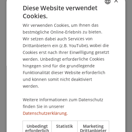
×
principality of Liechtenstein.
Compliance Elliance
Diese Website verwendet
Journal
, 8
(1), 3-12.
Cookies.
GERMAN
Wir verwenden Cookies, um Ihnen das
ENGLISH
bestmögliche Online-Erlebnis zu bieten.
Publikationsart
Wir setzen dabei auch Services von
Drittanbietern ein (z.B. YouTube), wobei die
Beitrag in wissenschaftlicher Fachzeitschrift
Cookies erst nach Ihrer Einwilligung gesetzt
werden. Unbedingt erforderliche Cookies
hingegen sind für die grundlegende
Funktionalität dieser Website erforderlich
Mitarbeitende
und können somit nicht deaktiviert
Prof. Dr. Konstantina
werden.
Papathanasiou
LL.M.
Weitere Informationen zum Datenschutz
finden Sie in unserer
Beteiligte Einrichtungen
Datenschutzerklärung.
Institut für Wirtschaftsrecht
Unbedingt
Statistik
Marketing
Lehrstuhl für Wirtschaftsstrafrecht, Compliance
erforderlich
Drittanbieter