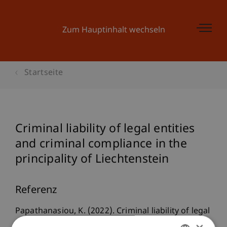
Zum Hauptinhalt wechseln
Startseite
Criminal liability of legal entities
and criminal compliance in the
principality of Liechtenstein
Referenz
Papathanasiou, K. (2022). Criminal liability of legal
entities and criminal compliance in the