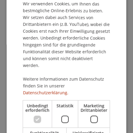
Wir verwenden Cookies, um Ihnen das
„laboratorium lucernaiuris“, Luzern.
ENGLISH
bestmögliche Online-Erlebnis zu bieten.
Wir setzen dabei auch Services von
Drittanbietern ein (z.B. YouTube), wobei die
Publikationsart
Cookies erst nach Ihrer Einwilligung gesetzt
werden. Unbedingt erforderliche Cookies
Wissenschaftlicher Vortrag
hingegen sind für die grundlegende
Funktionalität dieser Website erforderlich
und können somit nicht deaktiviert
Mitarbeitende
werden.
Prof. Dr. Konstantina
Papathanasiou
LL.M.
Weitere Informationen zum Datenschutz
finden Sie in unserer
Datenschutzerklärung.
Beteiligte Einrichtungen
Unbedingt
Statistik
Marketing
erforderlich
Drittanbieter
Liechtenstein Business Law School
Wirtschaftsstrafrecht, Compliance und
Digitalisierung
Funktionalität
Unklassifizierte