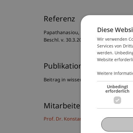
Referenz
Diese Websi
Papathanasiou, K. (2022). Keine Date
Wir verwenden Coo
Beschl. v. 30.3.2022 - 1 BvR 2821/16 I
Services von Dritt
werden. Unbedingt
Website erforderl
Publikationsart
Weitere Informati
Beitrag in wissenschaftlicher Fachzeits
Unbedingt
erforderlich
Mitarbeitende
Prof. Dr. Konstantina
Papathanasiou
LL