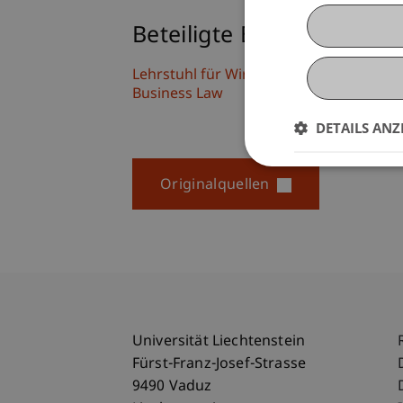
Beteiligte Einrichtungen
Lehrstuhl für Wirtschaftsstrafrecht, Co
Business Law
DETAILS ANZ
Originalquellen
Universität Liechtenstein
Fürst-Franz-Josef-Strasse
9490 Vaduz