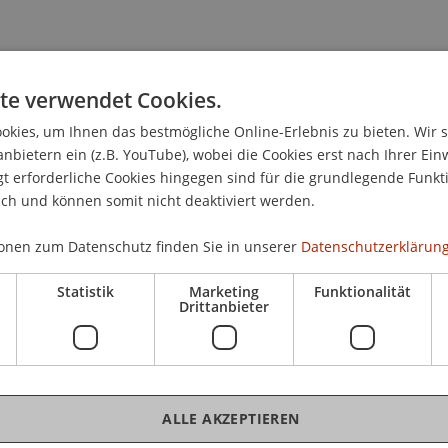
te verwendet Cookies.
nhehlerei bei Verwendung "geleakter" Informationen von 
kies, um Ihnen das bestmögliche Online-Erlebnis zu bieten. Wir 
nformationen von Whistleblowern.
Zeitschrift für das Jurist
anbietern ein (z.B. YouTube), wobei die Cookies erst nach Ihrer Ein
 erforderliche Cookies hingegen sind für die grundlegende Funkti
ich und können somit nicht deaktiviert werden.
onen zum Datenschutz finden Sie in unserer
Datenschutzerklärung
chrift
Statistik
Marketing
Funktionalität
Drittanbieter
.M.
ALLE AKZEPTIEREN