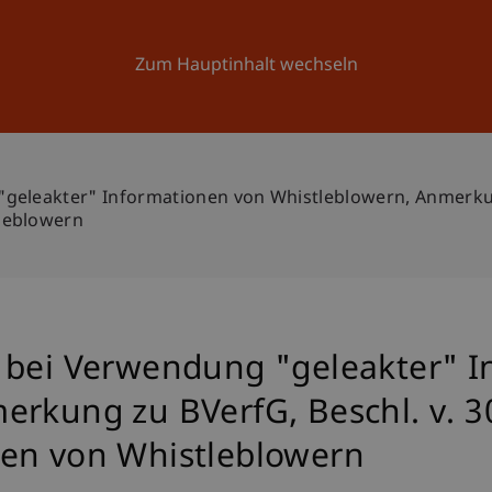
Forschung
Universität
Aktuelles
Zum Hauptinhalt wechseln
geleakter" Informationen von Whistleblowern, Anmerkung
leblowern
 bei Verwendung "geleakter" 
rkung zu BVerfG, Beschl. v. 30
en von Whistleblowern