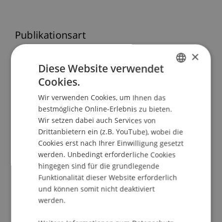
Publikationsart
×
Beitrag in wissenschaftlicher Fachzeitschrift
Diese Website verwendet
Cookies.
GERMAN
Mitarbeitende
Wir verwenden Cookies, um Ihnen das
ENGLISH
bestmögliche Online-Erlebnis zu bieten.
Dr.iur. Marco
Lettenbichler
LL.M.
Wir setzen dabei auch Services von
Drittanbietern ein (z.B. YouTube), wobei die
Cookies erst nach Ihrer Einwilligung gesetzt
werden. Unbedingt erforderliche Cookies
Beteiligte Einrichtungen
hingegen sind für die grundlegende
Liechtenstein Business Law School
Funktionalität dieser Website erforderlich
und können somit nicht deaktiviert
werden.
Forschung