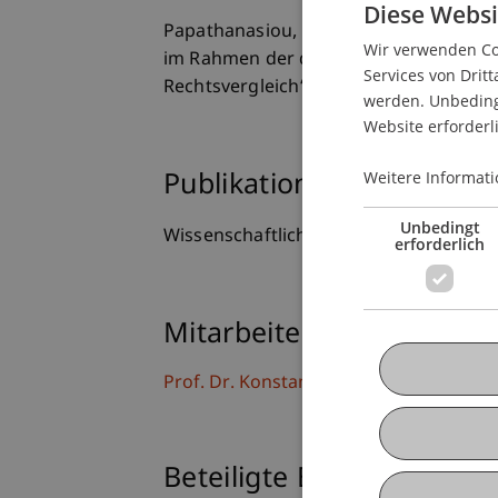
Diese Websi
Papathanasiou, K. (2022, 8./9. Septemb
Wir verwenden Coo
im Rahmen der durch Hanns-Seidel-Sti
Services von Dritt
Rechtsvergleich“, (Via Zoom).
werden. Unbedingt
Website erforderl
Weitere Informati
Publikationsart
Unbedingt
Wissenschaftlicher Vortrag
erforderlich
Mitarbeitende
Prof. Dr. Konstantina
Papathanasiou
LL
Beteiligte Einrichtungen