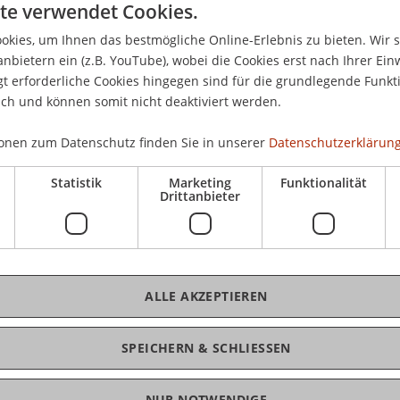
te verwendet Cookies.
er).
Unternehmensstrafbarkeit und Criminal Compliance a
kies, um Ihnen das bestmögliche Online-Erlebnis zu bieten. Wir 
ftung geförderten Online-Tagung „Criminal Compliance i
anbietern ein (z.B. YouTube), wobei die Cookies erst nach Ihrer Ein
 erforderliche Cookies hingegen sind für die grundlegende Funkti
ich und können somit nicht deaktiviert werden.
onen zum Datenschutz finden Sie in unserer
Datenschutzerklärung
Statistik
Marketing
Funktionalität
Drittanbieter
ALLE AKZEPTIEREN
.M.
SPEICHERN & SCHLIESSEN
NUR NOTWENDIGE