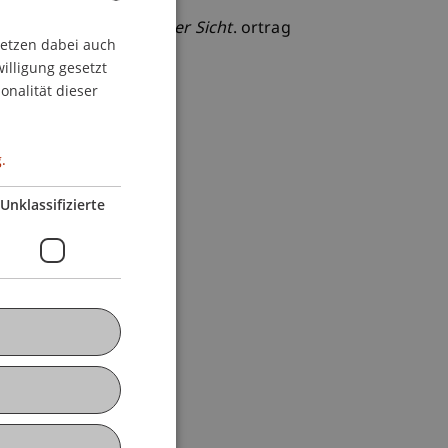
us rechtsvergleichender Sicht
. ortrag
setzen dabei auch
GERMAN
m deutsch-chinesischen
willigung gesetzt
ENGLISH
onalität dieser
.
Unklassifizierte