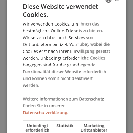
Diese Website verwendet
Unmöglichkeit der Anwendung der
Cookies.
Habermasschen Wahrheitstheorie im
GERMAN
Strafverfahren (via Zoom)
. Vortrag im Rahmen
Wir verwenden Cookies, um Ihnen das
ENGLISH
des „Dienstagsseminars des Instituts für
bestmögliche Online-Erlebnis zu bieten.
Kriminalwissenschaften und Rechtsphilosophie“,
Wir setzen dabei auch Services von
Frankfurt am Main.
Drittanbietern ein (z.B. YouTube), wobei die
Cookies erst nach Ihrer Einwilligung gesetzt
werden. Unbedingt erforderliche Cookies
hingegen sind für die grundlegende
Publikationsart
Funktionalität dieser Website erforderlich
und können somit nicht deaktiviert
Wissenschaftlicher Vortrag
werden.
Weitere Informationen zum Datenschutz
Mitarbeitende
finden Sie in unserer
Datenschutzerklärung.
Prof. Dr. Konstantina
Papathanasiou
LL.M.
Unbedingt
Statistik
Marketing
erforderlich
Drittanbieter