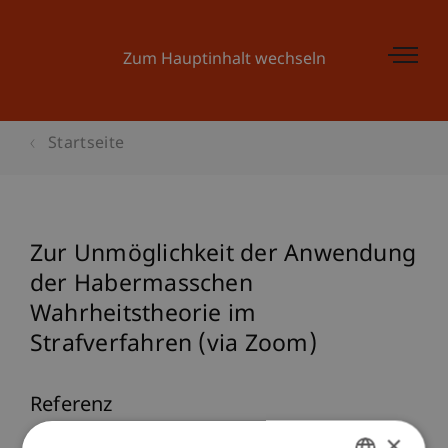
Zum Hauptinhalt wechseln
Startseite
Zur Unmöglichkeit der Anwendung
der Habermasschen
Wahrheitstheorie im
Strafverfahren (via Zoom)
Referenz
×
Papathanasiou, K. (2022, 18. Januar).
Zur