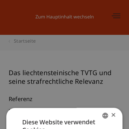
Zum Hauptinhalt wechseln
Startseite
Das liechtensteinische TVTG und
seine strafrechtliche Relevanz
Referenz
Papathanasiou, K. (2023, Dez 14).
Das
×
liechtensteinische TVTG und seine strafrechtliche
Diese Website verwendet
Relevanz
. Forschungszentrum