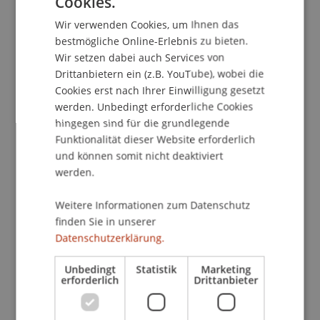
Cookies.
GERMAN
Liechtensteinisches Recht, Universität Innsbruck.
Wir verwenden Cookies, um Ihnen das
ENGLISH
bestmögliche Online-Erlebnis zu bieten.
Wir setzen dabei auch Services von
Publikationsart
Drittanbietern ein (z.B. YouTube), wobei die
Cookies erst nach Ihrer Einwilligung gesetzt
Wissenschaftlicher Vortrag
werden. Unbedingt erforderliche Cookies
hingegen sind für die grundlegende
Funktionalität dieser Website erforderlich
und können somit nicht deaktiviert
Mitarbeitende
werden.
Prof. Dr. Konstantina
Papathanasiou
LL.M.
Weitere Informationen zum Datenschutz
finden Sie in unserer
Datenschutzerklärung.
Beteiligte Einrichtungen
Unbedingt
Statistik
Marketing
Lehrstuhl für Wirtschaftsstrafrecht, Compliance
erforderlich
Drittanbieter
und Digitalisierung
Liechtenstein Business Law School
Wirtschaftsstrafrecht, Compliance und