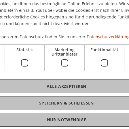
kies, um Ihnen das bestmögliche Online-Erlebnis zu bieten. Wir 
], Thüringen, Österreich.
anbietern ein (z.B. YouTube), wobei die Cookies erst nach Ihrer Ein
 erforderliche Cookies hingegen sind für die grundlegende Funkti
ich und können somit nicht deaktiviert werden.
onen zum Datenschutz finden Sie in unserer
Datenschutzerklärung
Statistik
Marketing
Funktionalität
Drittanbieter
.M.
ALLE AKZEPTIEREN
SPEICHERN & SCHLIESSEN
NUR NOTWENDIGE
igitalisierung