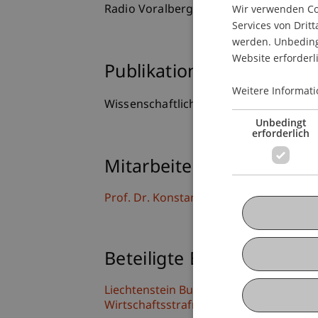
Wir verwenden Coo
Radio Voralberg für die Sendung FOCUS
Services von Dritt
werden. Unbedingt
Website erforderl
Publikationsart
Weitere Informati
Wissenschaftlicher Vortrag
Unbedingt
erforderlich
Mitarbeitende
Prof. Dr. Konstantina
Papathanasiou
LL
Beteiligte Einrichtungen
Liechtenstein Business Law School
Wirtschaftsstrafrecht, Compliance und D