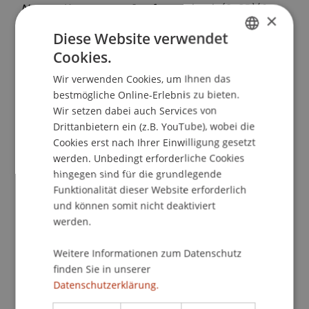
Nomos Kommentar Strafgesetzbuch (StGB)
(6.
×
ed., ): Nomos.
Diese Website verwendet
Cookies.
GERMAN
Wir verwenden Cookies, um Ihnen das
Publikationsart
ENGLISH
bestmögliche Online-Erlebnis zu bieten.
Wir setzen dabei auch Services von
Beitrag in Gesetzeskommentierung
Drittanbietern ein (z.B. YouTube), wobei die
Cookies erst nach Ihrer Einwilligung gesetzt
werden. Unbedingt erforderliche Cookies
Mitarbeitende
hingegen sind für die grundlegende
Funktionalität dieser Website erforderlich
Prof. Dr. Konstantina
Papathanasiou
LL.M.
und können somit nicht deaktiviert
werden.
Beteiligte Einrichtungen
Weitere Informationen zum Datenschutz
finden Sie in unserer
Institut für Wirtschaftsrecht
Datenschutzerklärung.
Lehrstuhl für Wirtschaftsstrafrecht, Compliance