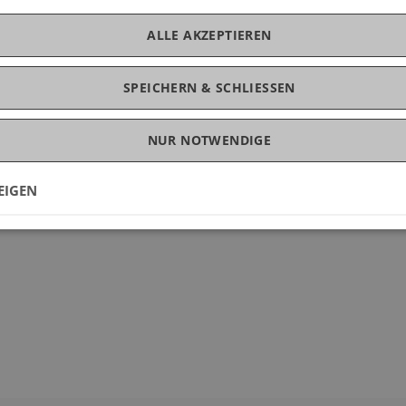
t
ALLE AKZEPTIEREN
SPEICHERN & SCHLIESSEN
 Stiftungs- und Trustrecht
NUR NOTWENDIGE
ssen)
EIGEN
ierung des Stiftungs- und Trustrechts im Personen- und Ges
sgeblich zum Erfolg ...
Weitere