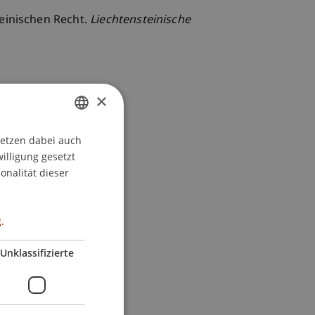
teinischen Recht.
Liechtensteinische
×
setzen dabei auch
GERMAN
willigung gesetzt
ENGLISH
onalität dieser
.
Unklassifizierte