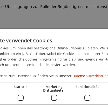
ce - Überlegungen zur Rolle der Begünstigten im liechtens
te verwendet Cookies.
chrift
kies, um Ihnen das bestmögliche Online-Erlebnis zu bieten. Wir 
anbietern ein (z.B. YouTube), wobei die Cookies erst nach Ihrer Ein
 erforderliche Cookies hingegen sind für die grundlegende Funkti
ich und können somit nicht deaktiviert werden.
onen zum Datenschutz finden Sie in unserer
Datenschutzerklärung
.
Statistik
Marketing
Funktionalität
Drittanbieter