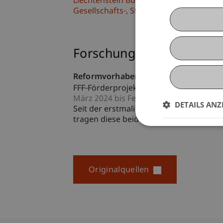
Liechtenstein Business Law School
Gesellschafts-, Stiftungs- und Trustrech
Forschung
Reformvorhaben und Entwicklungen im
FFF-Förderprojekt
März 2024 bis Februar 2025 (abgeschlo
DETAILS ANZ
Seit der erstmaligen gesetzlichen Norm
tragen diese beiden Rechtsinstitute mas
Originalquellen