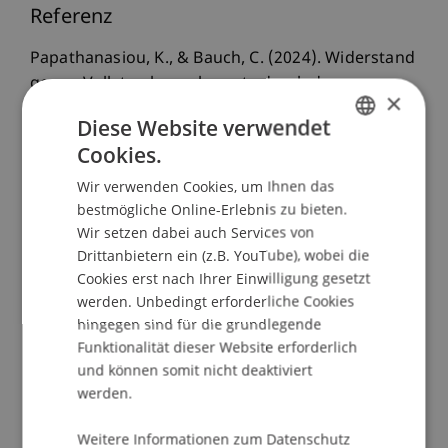
Referenz
Papathanasiou, K., & Bauch, C. (2024). Widerstand
gegen Vollstreckungsbeamte durch das
×
Festkleben auf der Fahrbahn. Besprechung zu KG,
Diese Website verwendet
Beschl. v. 16.8.2023 - 3 ORs 46/23 - 161 Ss 61/23.
Cookies.
Zeitschrift für das juristische Studium: ZJS
(1), 229-
GERMAN
237.
Wir verwenden Cookies, um Ihnen das
ENGLISH
bestmögliche Online-Erlebnis zu bieten.
Wir setzen dabei auch Services von
Drittanbietern ein (z.B. YouTube), wobei die
Publikationsart
Cookies erst nach Ihrer Einwilligung gesetzt
werden. Unbedingt erforderliche Cookies
Beitrag in wissenschaftlicher Fachzeitschrift
hingegen sind für die grundlegende
Funktionalität dieser Website erforderlich
und können somit nicht deaktiviert
Mitarbeitende
werden.
Prof. Dr. Konstantina
Papathanasiou
LL.M.
Weitere Informationen zum Datenschutz